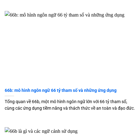
hệ sinh thái
66b
, hướng tới người chơi ở mọi mức độ kinh
nghiệm từ newbie đến cao thủ. Mục tiêu là mang lại sự đa
dạng về trò chơi, cung cấp các chế độ chơi được tối ưu hóa
cho cả trải nghiệm ngắn và trải nghiệm dài hơi, đồng thời
đảm bảo mỗi người chơi có thể khám phá, thử nghiệm và
tối ưu hóa chiến lược của riêng mình. Tính linh hoạt trong
thiết kế và khả năng mở rộng của nền tảng cho phép 66b
casino thích ứng với sự thay đổi của thị trường, đáp ứng
kịp thời các xu hướng mới, từ các trò chơi cổ điển cho đến
các biến thể hiện đại với đồ họa 3D sống động và trải
nghiệm thực tế tăng cường.
66b: mô hình ngôn ngữ 66 tỷ tham số và những ứng dụng
Tổng quan về 66b, một mô hình ngôn ngữ lớn với 66 tỷ tham số,
cùng các ứng dụng tiềm năng và thách thức về an toàn và đạo đức.
Tổng quan về 66b casino trong hệ sinh thái thương hiệu 66b
Các tính năng và dịch vụ chính