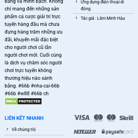
bằng và minh bạch. Không
Ứng dụng điện thoại di
thống quản lý dữ liệu và thanh toán tích hợp theo chuẩn
chỉ mang đến những sản
động
PCI-DSS, bảo đảm an toàn cho mọi giao dịch và bảo vệ
phẩm cá cược giải trí trực
Tác giả : Lâm Minh Hậu
thông tin người chơi. Thứ ba, trí tuệ nhân tạo được áp dụng
tuyến hàng đầu mà chưa
để đề xuất trò chơi phù hợp dựa trên hành vi người dùng
đựng hàng trăm những ưu
và lịch sử chơi, đồng thời tối ưu hóa trải nghiệm người
đãi, khuyến mãi đặc biệt
dùng thông qua cá nhân hóa. Thứ tư, kiến trúc đám mây
cho người chơi cũ lẫn
và CDN phân phối nội dung giúp giảm độ trễ và tăng tốc
người chơi mới. Cuối cùng
độ tải trang, mang lại trải nghiệm liền mạch ở mọi khu vực.
là dịch vụ chăm sóc người
chơi trực tuyến không
Phân loại và mô-đun
thương hiệu nào sánh
66b casino được phân chia thành các mô-đun và loại trò
bằng. #66b #nha-cai-66b
chơi nhằm mang lại sự rõ ràng và dễ dàng tìm kiếm cho
#66b #w88 #66b ch
người chơi. Dưới đây là các phân loại cơ bản và vai trò của
từng mô-đun trong hệ thống:
LIÊN KẾT NHANH
Phân loại trò chơi: Slots, Blackjack, Roulette, Baccarat,
Về chúng tôị
Poker, và các biến thể đặc thù. Mỗi phân loại đi kèm với
mô tả ngắn gọn, luật chơi và thống kê xác suất giúp người