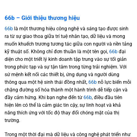
66b – Giới thiệu thương hiệu
66b
là một thương hiệu công nghệ và sáng tạo được sinh
ra từ sự giao thoa giữa trí tuệ nhân tạo, dữ liệu và mong
muốn khuếch trương tương tác giữa con người và nền tảng
kỹ thuật số. Không chỉ đơn thuần là một tên gọi,
66b
đại
diện cho một triết lý kinh doanh tập trung vào sự tối giản
trong phức tạp và sự tận tâm trong từng trải nghiệm. Với
sứ mệnh kết nối các thiết bị, ứng dụng và người dùng
thông qua một hệ sinh thái đồng nhất,
66b
nỗ lực biến mỗi
chặng đường số hóa thành một hành trình dễ tiếp cận và
đầy cảm hứng. Khi bạn nghe đến từ
66b
, điều đầu tiên
hiện lên có thể là cảm giác tin cậy, sự linh hoạt và khả
năng thích ứng với tốc độ thay đổi chóng mặt của thị
trường.
Trong một thời đại mà dữ liệu và công nghệ phát triển như