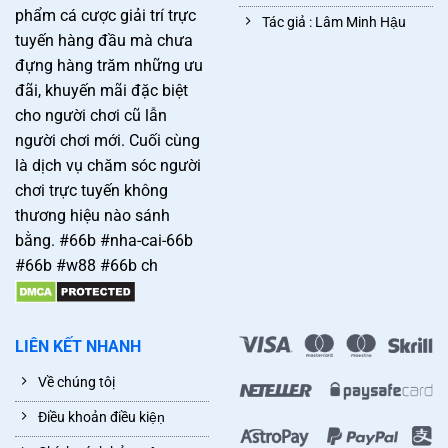
hình kinh doanh và từng thói quen người tiêu dùng, từ
phẩm cá cược giải trí trực
Tác giả : Lâm Minh Hậu
startup cho tới tập đoàn đa quốc gia. Đây không chỉ là một
tuyến hàng đầu mà chưa
sản phẩm hay một công cụ; đó là một triết lý làm việc và
đựng hàng trăm những ưu
một cam kết lâu dài với chất lượng và sự thấu hiểu.
đãi, khuyến mãi đặc biệt
cho người chơi cũ lẫn
người chơi mới. Cuối cùng
là dịch vụ chăm sóc người
66b – Giới thiệu thương hiệu
chơi trực tuyến không
thương hiệu nào sánh
66b – Nguồn gốc và sứ mệnh
bằng. #66b #nha-cai-66b
66b được hình thành từ một nỗ lực chung của nhóm nhà
#66b #w88 #66b ch
sáng lập với nền tảng vững chắc về công nghệ, thiết kế và
kinh doanh. Tên gọi 66b được chọn không phải ngẫu nhiên
mà gợi lên hình ảnh của sự liên kết, nơi mỗi chữ cái và ký
LIÊN KẾT NHANH
hiệu đại diện cho một giá trị và một câu chuyện riêng. Con
Về chúng tôị
số 66 biểu trưng cho sự liên tục, vòng lặp hoàn hảo và khả
năng mở rộng, trong khi chữ cái b gợi lên ý niệm về bắt đầu
Điều khoản điều kiệṇ
mới, bước nhảy và bản lĩnh khám phá. Đây là một kho báu