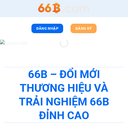
Chuyển
đến
nội
dung
ĐĂNG NHẬP
ĐĂNG KÝ
66B – ĐỔI MỚI
THƯƠNG HIỆU VÀ
TRẢI NGHIỆM 66B
ĐỈNH CAO