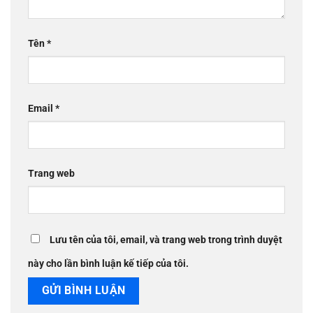
Tên
*
Email
*
Trang web
Lưu tên của tôi, email, và trang web trong trình duyệt
này cho lần bình luận kế tiếp của tôi.