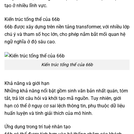
tạo ở nhiều lĩnh vực.
Kiến trúc tổng thể của 66b
66b được xây dựng trên nền tảng transformer, với nhiều lớp
chú ý và tham số học lớn, cho phép nắm bắt mối quan hệ
ngữ nghĩa ở độ sâu cao.
Kiến trúc tổng thể của 66b
Khả năng và giới hạn
Những khả năng nổi bật gồm sinh văn bản nhất quán, tóm
tắt, trả lời câu hỏi và khởi tạo mã nguồn. Tuy nhiên, giới
hạn có thể ở nguy cơ sai lệch thông tin, phụ thuộc dữ liệu
huấn luyện và tính giải thích của mô hình.
Ứng dụng trong trí tuệ nhân tạo