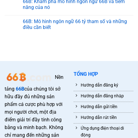
66B: Khám phá mô hình ngôn ngữ 66B và tiềm
năng của nó
66B: Mô hình ngôn ngữ 66 tỷ tham số và những
điều cần biết
TỔNG HỢP
Nền
Hướng dẫn đăng ký
tảng
66B
của chúng tôi sở
Hướng dẫn đăng nhập
hữu đầy đủ những sản
phẩm cá cược phù hợp với
Hướng dẫn gửi tiền
mọi người chơi, một địa
Hướng dẫn rút tiền
điểm giải trí đầy tính công
bằng và minh bạch. Không
Ứng dụng điện thoại di
chỉ mang đến những sản
động