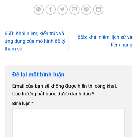
66B: Khái niệm, kiến trúc và
66b: khái niệm, lịch sử và
ứng dụng của mô hình 66 tỷ
tiềm năng
tham số
Để lại một bình luận
Email của bạn sẽ không được hiển thị công khai.
Các trường bắt buộc được đánh dấu
*
Bình luận
*