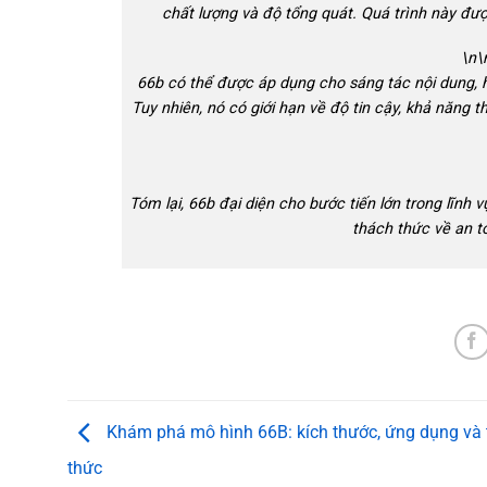
chất lượng và độ tổng quát. Quá trình này đượ
\n\
66b có thể được áp dụng cho sáng tác nội dung, hỗ 
Tuy nhiên, nó có giới hạn về độ tin cậy, khả năng t
Tóm lại, 66b đại diện cho bước tiến lớn trong lĩnh
thách thức về an t
Khám phá mô hình 66B: kích thước, ứng dụng và
thức