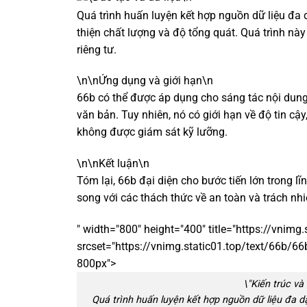
Quá trình huấn luyện kết hợp nguồn dữ liệu đa
thiện chất lượng và độ tổng quát. Quá trình nà
riêng tư.
\n\n
Ứng dụng và giới hạn
\n
66b có thể được áp dụng cho sáng tác nội dung, h
văn bản. Tuy nhiên, nó có giới hạn về độ tin cậy
không được giám sát kỹ lưỡng.
\n\n
Kết luận
\n
Tóm lại, 66b đại diện cho bước tiến lớn trong 
song với các thách thức về an toàn và trách n
" width="800" height="400" title="https://vnim
srcset="https://vnimg.static01.top/text/66b/6
800px">
\"Kiến trúc và
Quá trình huấn luyện kết hợp nguồn dữ liệu đa d