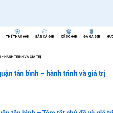
THỂ THAO 66B
BẮN CÁ 66B
XỔ SỐ 66B
ĐÁ GÀ 66B
HƯƠ
 – HÀNH TRÌNH VÀ GIÁ TRỊ
ận tân bình – hành trình và giá trị
n tân bình – Tóm tắt chủ đề và giá trị