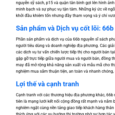
nguyễn sỹ sách, p15 và quận tân bình gợi lên hình ảnh 
minh bạch và sự phục vụ tận tâm. Những ký ức về ngõ
khởi đầu khiêm tốn nhưng đầy tham vọng và ý chí vươ
Sản phẩm và Dịch vụ cốt lõi: 66
Phần sản phẩm và dịch vụ của 66b nguyễn sĩ sách ph
người tiêu dùng và doanh nghiệp địa phương. Các giải
các dịch vụ tư vấn chiến lược tiếp thị cho người bán tạ
gặp gỡ trực tiếp giữa người mua và người bán, đồng t
may đã mở rộng khả năng sản xuất và mẫu mã cho thị 
nghiệm mua sắm thuận tiện, an toàn và nhanh chóng, đồ
Lợi thế và cạnh tranh
Cạnh tranh với các thương hiệu địa phương khác, 66b n
tiên là mạng lưới kết nối cộng đồng rất mạnh và nắm b
nghiêm ngặt cùng nền tảng giao tiếp khách hàng thân th
thích ứng với các xu hướng thị trường nhờ sự hợp tác 