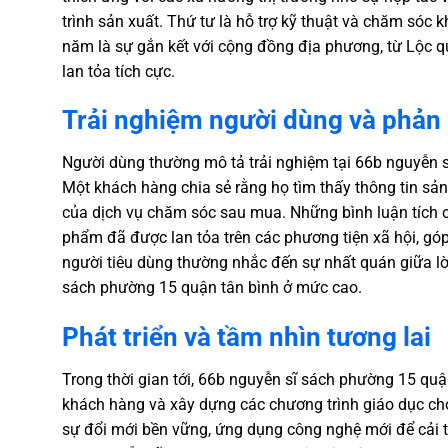
trình sản xuất. Thứ tư là hỗ trợ kỹ thuật và chăm sóc
năm là sự gắn kết với cộng đồng địa phương, từ Lộc q
lan tỏa tích cực.
Trải nghiệm người dùng và phản
Người dùng thường mô tả trải nghiệm tại 66b nguyễn s
Một khách hàng chia sẻ rằng họ tìm thấy thông tin sả
của dịch vụ chăm sóc sau mua. Những bình luận tích c
phẩm đã được lan tỏa trên các phương tiện xã hội, gó
người tiêu dùng thường nhắc đến sự nhất quán giữa lờ
sách phường 15 quận tân bình ở mức cao.
Phát triển và tầm nhìn tương lai
Trong thời gian tới, 66b nguyễn sĩ sách phường 15 quận
khách hàng và xây dựng các chương trình giáo dục ch
sự đổi mới bền vững, ứng dụng công nghệ mới để cải th