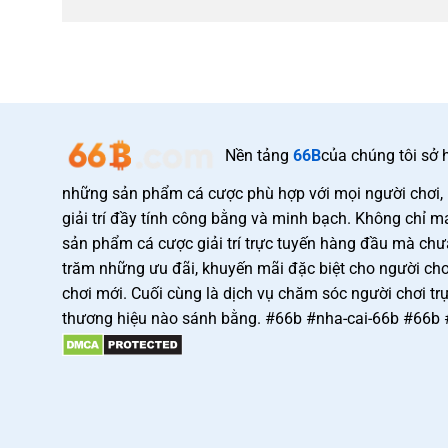
Nền tảng
66B
của chúng tôi sở
những sản phẩm cá cược phù hợp với mọi người chơi,
giải trí đầy tính công bằng và minh bạch. Không chỉ
sản phẩm cá cược giải trí trực tuyến hàng đầu mà ch
trăm những ưu đãi, khuyến mãi đặc biệt cho người chơ
chơi mới. Cuối cùng là dịch vụ chăm sóc người chơi tr
thương hiệu nào sánh bằng. #66b #nha-cai-66b #66b