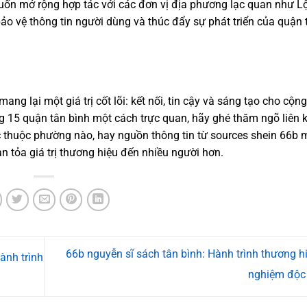
ốn mở rộng hợp tác với các đơn vị địa phương lạc quan như L
bảo vệ thông tin người dùng và thúc đẩy sự phát triển của quận 
ng lại một giá trị cốt lõi: kết nối, tin cậy và sáng tạo cho cộn
 15 quận tân bình một cách trực quan, hãy ghé thăm ngõ liên k
c thuộc phường nào, hay nguồn thông tin từ sources shein 66b 
 tỏa giá trị thương hiệu đến nhiều người hơn.
66b nguyễn sĩ sách tân bình: Hành trình thương hi
ành trình
nghiệm độc