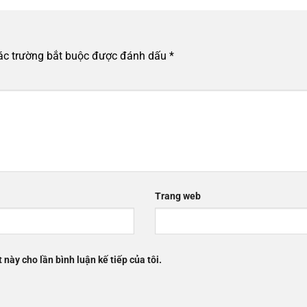
ác trường bắt buộc được đánh dấu
*
Trang web
 này cho lần bình luận kế tiếp của tôi.