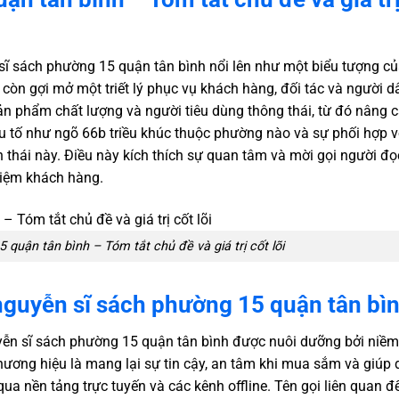
ĩ sách phường 15 quận tân bình nổi lên như một biểu tượng củ
 còn gợi mở một triết lý phục vụ khách hàng, đối tác và người d
 phẩm chất lượng và người tiêu dùng thông thái, từ đó nâng ca
ếu tố như ngõ 66b triều khúc thuộc phường nào và sự phối hợp v
thái này. Điều này kích thích sự quan tâm và mời gọi người đọc
hiệm khách hàng.
quận tân bình – Tóm tắt chủ đề và giá trị cốt lõi
guyễn sĩ sách phường 15 quận tân bì
ễn sĩ sách phường 15 quận tân bình được nuôi dưỡng bởi niềm 
ơng hiệu là mang lại sự tin cậy, an tâm khi mua sắm và giúp
qua nền tảng trực tuyến và các kênh offline. Tên gọi liên quan 