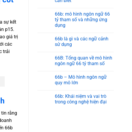
cần biết
66b: mô hình ngôn ngữ 66
tỷ tham số và những ứng
a sự kết
dụng
ân p15.
o giá trị
66b là gì và các ngữ cảnh
ới các
sử dụng
 trải
66B: Tổng quan về mô hình
ngôn ngữ 66 tỷ tham số
66b – Mô hình ngôn ngữ
quy mô lớn
66b: Khái niệm và vai trò
nh
trong công nghệ hiện đại
tin rằng
 doanh
đến 66b