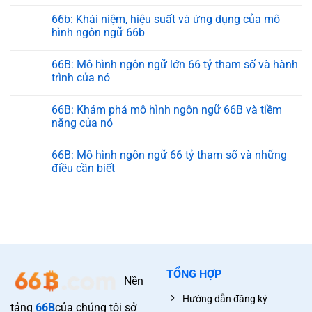
66b: Khái niệm, hiệu suất và ứng dụng của mô
hình ngôn ngữ 66b
66B: Mô hình ngôn ngữ lớn 66 tỷ tham số và hành
trình của nó
66B: Khám phá mô hình ngôn ngữ 66B và tiềm
năng của nó
66B: Mô hình ngôn ngữ 66 tỷ tham số và những
điều cần biết
TỔNG HỢP
Nền
Hướng dẫn đăng ký
tảng
66B
của chúng tôi sở