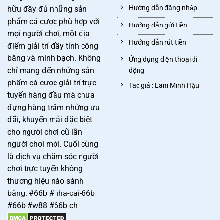
Hướng dẫn đăng nhập
hữu đầy đủ những sản
phẩm cá cược phù hợp với
Hướng dẫn gửi tiền
mọi người chơi, một địa
Hướng dẫn rút tiền
điểm giải trí đầy tính công
bằng và minh bạch. Không
Ứng dụng điện thoại di
chỉ mang đến những sản
động
phẩm cá cược giải trí trực
Tác giả : Lâm Minh Hậu
tuyến hàng đầu mà chưa
đựng hàng trăm những ưu
đãi, khuyến mãi đặc biệt
cho người chơi cũ lẫn
người chơi mới. Cuối cùng
là dịch vụ chăm sóc người
chơi trực tuyến không
thương hiệu nào sánh
bằng. #66b #nha-cai-66b
#66b #w88 #66b ch