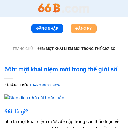
Chuyển
đến
nội
dung
ĐĂNG NHẬP
ĐĂNG KÝ
TRANG CHỦ
|
66B: MỘT KHÁI NIỆM MỚI TRONG THẾ GIỚI SỐ
66b: một khái niệm mới trong thế giới số
ĐÃ ĐĂNG TRÊN
THÁNG 08 09, 2026
66b là gì?
66b là một khái niệm được đề cập trong các thảo luận về