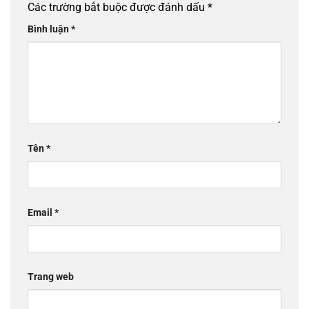
Các trường bắt buộc được đánh dấu
*
Bình luận
*
Tên
*
Email
*
Trang web