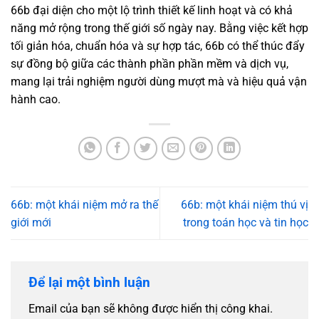
66b đại diện cho một lộ trình thiết kế linh hoạt và có khả
năng mở rộng trong thế giới số ngày nay. Bằng việc kết hợp
tối giản hóa, chuẩn hóa và sự hợp tác, 66b có thể thúc đẩy
sự đồng bộ giữa các thành phần phần mềm và dịch vụ,
mang lại trải nghiệm người dùng mượt mà và hiệu quả vận
hành cao.
66b: một khái niệm mở ra thế
66b: một khái niệm thú vị
giới mới
trong toán học và tin học
Để lại một bình luận
Email của bạn sẽ không được hiển thị công khai.