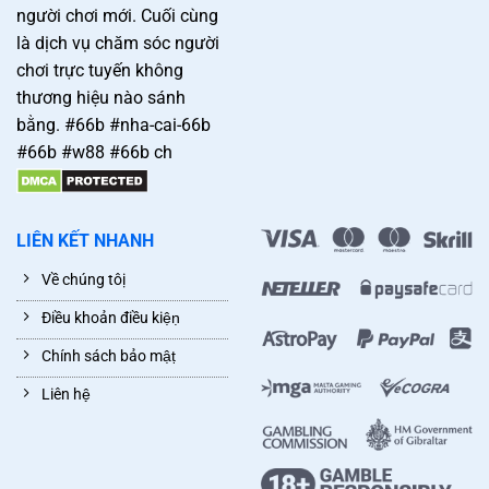
người chơi mới. Cuối cùng
là dịch vụ chăm sóc người
chơi trực tuyến không
thương hiệu nào sánh
bằng. #66b #nha-cai-66b
#66b #w88 #66b ch
LIÊN KẾT NHANH
Về chúng tôị
Điều khoản điều kiệṇ
Chính sách bảo mậṭ
Liên hệ̣