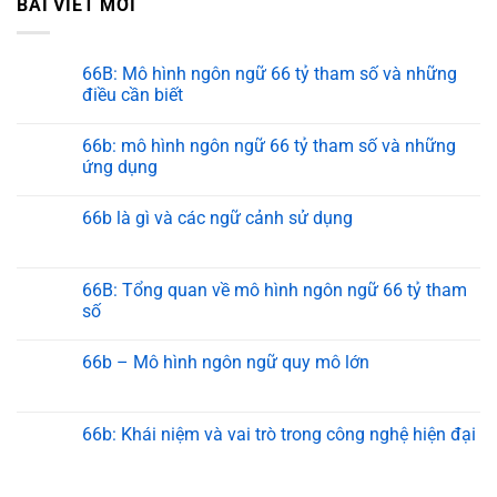
BÀI VIẾT MỚI
66B: Mô hình ngôn ngữ 66 tỷ tham số và những
điều cần biết
66b: mô hình ngôn ngữ 66 tỷ tham số và những
ứng dụng
66b là gì và các ngữ cảnh sử dụng
66B: Tổng quan về mô hình ngôn ngữ 66 tỷ tham
số
66b – Mô hình ngôn ngữ quy mô lớn
66b: Khái niệm và vai trò trong công nghệ hiện đại