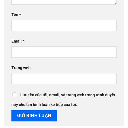
Tên
*
Email
*
Trang web
Lưu tên của tôi, email, và trang web trong trình duyệt
này cho lần bình luận kế tiếp của tôi.