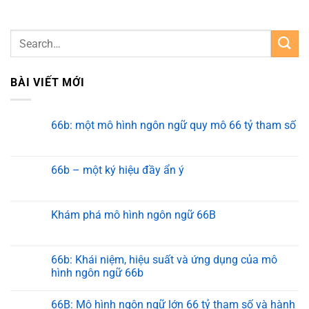
BÀI VIẾT MỚI
66b: một mô hình ngôn ngữ quy mô 66 tỷ tham số
66b – một ký hiệu đầy ẩn ý
Khám phá mô hình ngôn ngữ 66B
66b: Khái niệm, hiệu suất và ứng dụng của mô
hình ngôn ngữ 66b
66B: Mô hình ngôn ngữ lớn 66 tỷ tham số và hành