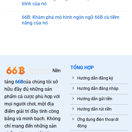
trình của nó
66B: Khám phá mô hình ngôn ngữ 66B và tiềm
năng của nó
TỔNG HỢP
Nền
Hướng dẫn đăng ký
tảng
66B
của chúng tôi sở
Hướng dẫn đăng nhập
hữu đầy đủ những sản
phẩm cá cược phù hợp với
Hướng dẫn gửi tiền
mọi người chơi, một địa
Hướng dẫn rút tiền
điểm giải trí đầy tính công
bằng và minh bạch. Không
Ứng dụng điện thoại di
chỉ mang đến những sản
động