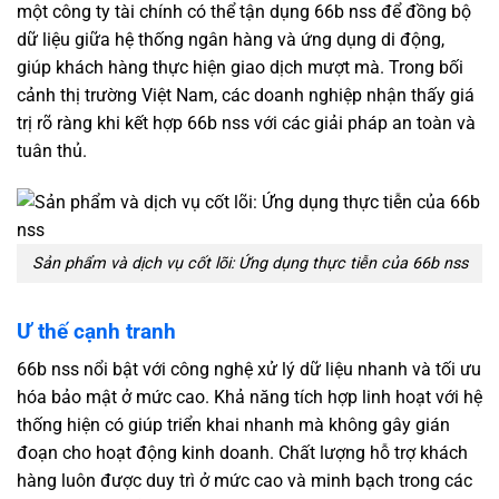
một công ty tài chính có thể tận dụng 66b nss để đồng bộ
dữ liệu giữa hệ thống ngân hàng và ứng dụng di động,
giúp khách hàng thực hiện giao dịch mượt mà. Trong bối
cảnh thị trường Việt Nam, các doanh nghiệp nhận thấy giá
trị rõ ràng khi kết hợp 66b nss với các giải pháp an toàn và
tuân thủ.
Sản phẩm và dịch vụ cốt lõi: Ứng dụng thực tiễn của 66b nss
Ư thế cạnh tranh
66b nss nổi bật với công nghệ xử lý dữ liệu nhanh và tối ưu
hóa bảo mật ở mức cao. Khả năng tích hợp linh hoạt với hệ
thống hiện có giúp triển khai nhanh mà không gây gián
đoạn cho hoạt động kinh doanh. Chất lượng hỗ trợ khách
hàng luôn được duy trì ở mức cao và minh bạch trong các