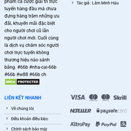
phẩm cá cược giải trí trực
Tác giả : Lâm Minh Hậu
tuyến hàng đầu mà chưa
đựng hàng trăm những ưu
đãi, khuyến mãi đặc biệt
cho người chơi cũ lẫn
người chơi mới. Cuối cùng
là dịch vụ chăm sóc người
chơi trực tuyến không
thương hiệu nào sánh
bằng. #66b #nha-cai-66b
#66b #w88 #66b ch
LIÊN KẾT NHANH
Về chúng tôị
Điều khoản điều kiệṇ
Chính sách bảo mậṭ