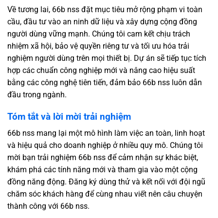
Về tương lai, 66b nss đặt mục tiêu mở rộng phạm vi toàn
cầu, đầu tư vào an ninh dữ liệu và xây dựng cộng đồng
người dùng vững mạnh. Chúng tôi cam kết chịu trách
nhiệm xã hội, bảo vệ quyền riêng tư và tối ưu hóa trải
nghiệm người dùng trên mọi thiết bị. Dự án sẽ tiếp tục tích
hợp các chuẩn công nghiệp mới và nâng cao hiệu suất
bằng các công nghệ tiên tiến, đảm bảo 66b nss luôn dẫn
đầu trong ngành.
Tóm tắt và lời mời trải nghiệm
66b nss mang lại một mô hình làm việc an toàn, linh hoạt
và hiệu quả cho doanh nghiệp ở nhiều quy mô. Chúng tôi
mời bạn trải nghiệm 66b nss để cảm nhận sự khác biệt,
khám phá các tính năng mới và tham gia vào một cộng
đồng năng động. Đăng ký dùng thử và kết nối với đội ngũ
chăm sóc khách hàng để cùng nhau viết nên câu chuyện
thành công với 66b nss.