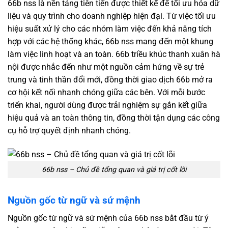
66b nss là nền tảng tiên tiến được thiết kế để tối ưu hóa dữ
liệu và quy trình cho doanh nghiệp hiện đại. Từ việc tối ưu
hiệu suất xử lý cho các nhóm làm việc đến khả năng tích
hợp với các hệ thống khác, 66b nss mang đến một khung
làm việc linh hoạt và an toàn. 66b triều khúc thanh xuân hà
nội được nhắc đến như một nguồn cảm hứng về sự trẻ
trung và tinh thần đổi mới, đồng thời giao dịch 66b mở ra
cơ hội kết nối nhanh chóng giữa các bên. Với mỗi bước
triển khai, người dùng được trải nghiệm sự gắn kết giữa
hiệu quả và an toàn thông tin, đồng thời tận dụng các công
cụ hỗ trợ quyết định nhanh chóng.
66b nss – Chủ đề tổng quan và giá trị cốt lõi
Nguồn gốc từ ngữ và sứ mệnh
Nguồn gốc từ ngữ và sứ mệnh của 66b nss bắt đầu từ ý