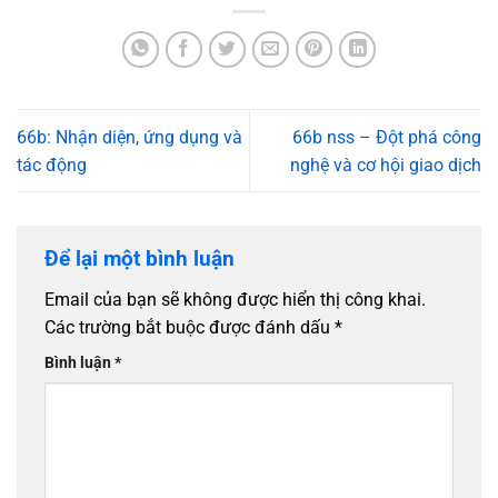
66b: Nhận diện, ứng dụng và
66b nss – Đột phá công
tác động
nghệ và cơ hội giao dịch
Để lại một bình luận
Email của bạn sẽ không được hiển thị công khai.
Các trường bắt buộc được đánh dấu
*
Bình luận
*