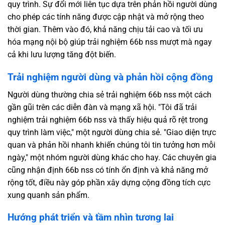
quy trình. Sự đổi mới liên tục dựa trên phản hồi người dùng
cho phép các tính năng được cập nhật và mở rộng theo
thời gian. Thêm vào đó, khả năng chịu tải cao và tối ưu
hóa mạng nội bộ giúp trải nghiệm 66b nss mượt mà ngay
cả khi lưu lượng tăng đột biến.
Trải nghiệm người dùng và phản hồi cộng đồng
Người dùng thường chia sẻ trải nghiệm 66b nss một cách
gần gũi trên các diễn đàn và mạng xã hội. "Tôi đã trải
nghiệm trải nghiệm 66b nss và thấy hiệu quả rõ rệt trong
quy trình làm việc," một người dùng chia sẻ. "Giao diện trực
quan và phản hồi nhanh khiến chúng tôi tin tưởng hơn mỗi
ngày," một nhóm người dùng khác cho hay. Các chuyên gia
cũng nhận định 66b nss có tính ổn định và khả năng mở
rộng tốt, điều này góp phần xây dựng cộng đồng tích cực
xung quanh sản phẩm.
Hướng phát triển và tầm nhìn tương lai